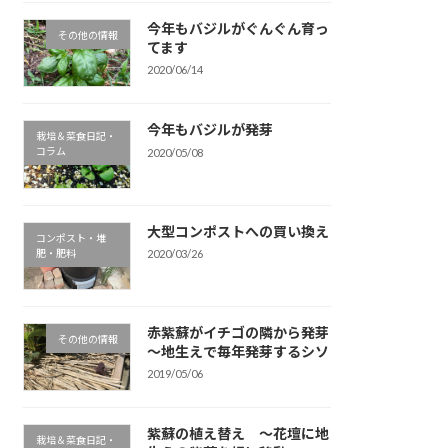
今年もバジルがぐんぐん育っ
その他の情報
てます
2020/06/14
今年もバジルが発芽
栽培＆菜食日記・
コラム
2020/05/08
大型コンポストへの買い換え
コンポスト・堆
肥・肥料
2020/03/26
赤紫蘇がイチゴの隣から発芽
その他の情報
～地生えで毎年発芽するシソ
2019/05/06
紫蘇の植え替え ～花壇に地
栽培＆菜食日記・