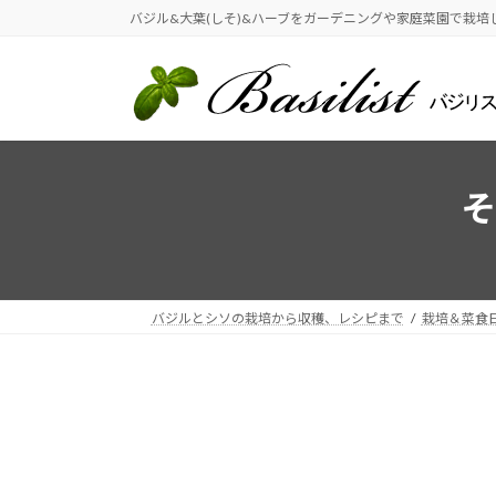
コ
ナ
バジル&大葉(しそ)&ハーブをガーデニングや家庭菜園で栽培
ン
ビ
テ
ゲ
ン
ー
ツ
シ
へ
ョ
ス
ン
そ
キ
に
ッ
移
プ
動
バジルとシソの栽培から収穫、レシピまで
栽培＆菜食