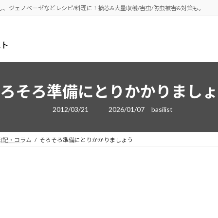
し、ジェノベーゼなどレシピ/料理に！摘芯&大量収穫/害虫/防虫被害&対策も。
ろそろ準備にとりかかりましょ
最
2012/03/21
2026/01/07
basilist
終
更
新
日
日記・コラム
そろそろ準備にとりかかりましょう
時
: