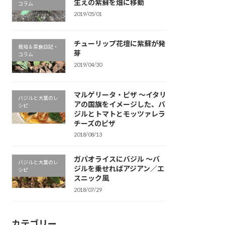
生えの紫蘇を畑に移動
コラム
2019/05/01
チューリップ花壇に紫蘇が発
栽培＆菜食日記・
芽
コラム
2019/04/30
マルゲリータ・ピザ 〜イタリ
バジルと大葉のレ
アの国旗をイメージした、バ
シピ
ジルとトマトとモッツァレラ
チーズのピザ
2018/08/13
ガパオライスにバジル 〜バ
バジルと大葉のレ
ジルを乗せればアジアン／エ
シピ
スニック風
2018/07/29
カテゴリー