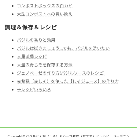
コンポストボックスの白カビ
大型コンポストへの買い換え
調理＆保存＆レシピ
バジルの香りと効用
バジルは拭きましょう
…でも、バジルを洗いたい
大量消費レシピ
大量の青じそを保存する方法
ジェノベーゼの作り方(バジルソースのレシピ)
赤紫蘇（赤しそ）を使った【しそジュース】の作り方
→レシピいろいろ
Copyright © バジルと大葉（しそ）＆ハーブ栽培（育て方）とレシピ：ガーデニン