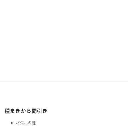
土作り（堆肥づくり）
種まきから間引き
バジルの種