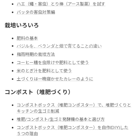
ハエ（蠅・害虫）とり棒（アース製薬）を試す
バッタの害虫対策編
栽培いろいろ
肥料の基本
バジルを、ベランダと畑で育てることの違い
梅雨時期の栽培方法
コーヒー糟を虫除けや肥料として使う
米のとぎ汁を肥料として使う
土づくりは一晩寝かせたカレーのように
コンポスト（堆肥づくり）
コンポストボックス（堆肥コンポスター）で、堆肥づくりと
キッチンの生ゴミ削減
堆肥/コンポスト/生ゴミ発酵機の基本と選び方
コンポストボックス（堆肥コンポスター）を自作(DIY)した
５つの理由