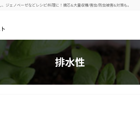
し、ジェノベーゼなどレシピ/料理に！摘芯&大量収穫/害虫/防虫被害&対策も。
排水性