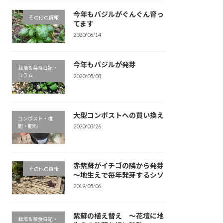
今年もバジルがぐんぐん育っ
その他の情報
てます
2020/06/14
今年もバジルが発芽
栽培＆菜食日記・
コラム
2020/05/08
大型コンポストへの買い換え
コンポスト・堆
肥・肥料
2020/03/26
赤紫蘇がイチゴの隣から発芽
その他の情報
～地生えで毎年発芽するシソ
2019/05/06
紫蘇の植え替え ～花壇に地
栽培＆菜食日記・