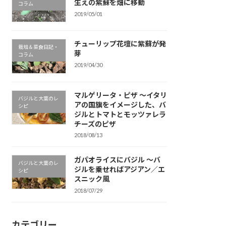
生えの紫蘇を畑に移動
コラム
2019/05/01
チューリップ花壇に紫蘇が発
栽培＆菜食日記・
芽
コラム
2019/04/30
マルゲリータ・ピザ 〜イタリ
バジルと大葉のレ
アの国旗をイメージした、バ
シピ
ジルとトマトとモッツァレラ
チーズのピザ
2018/08/13
ガパオライスにバジル 〜バ
バジルと大葉のレ
ジルを乗せればアジアン／エ
シピ
スニック風
2018/07/29
カテゴリー