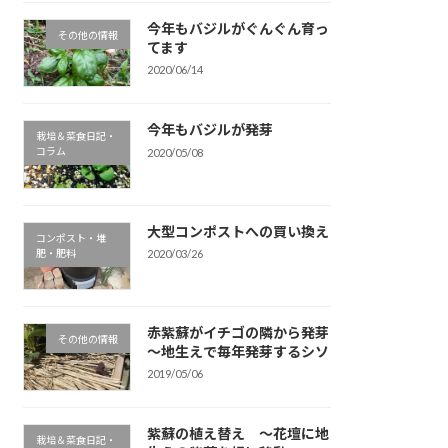
今年もバジルがぐんぐん育っ
その他の情報
てます
2020/06/14
今年もバジルが発芽
栽培＆菜食日記・
コラム
2020/05/08
大型コンポストへの買い換え
コンポスト・堆
肥・肥料
2020/03/26
赤紫蘇がイチゴの隣から発芽
その他の情報
～地生えで毎年発芽するシソ
2019/05/06
紫蘇の植え替え ～花壇に地
栽培＆菜食日記・