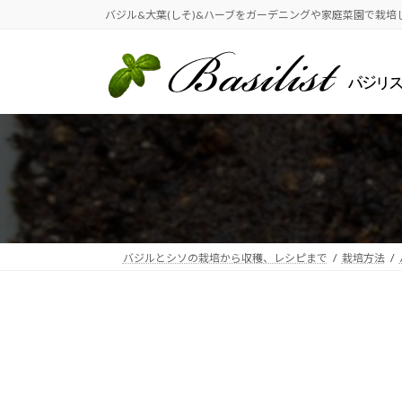
コ
ナ
バジル&大葉(しそ)&ハーブをガーデニングや家庭菜園で栽培
ン
ビ
テ
ゲ
ン
ー
ツ
シ
へ
ョ
ス
ン
キ
に
ッ
移
プ
動
バジルとシソの栽培から収穫、レシピまで
栽培方法