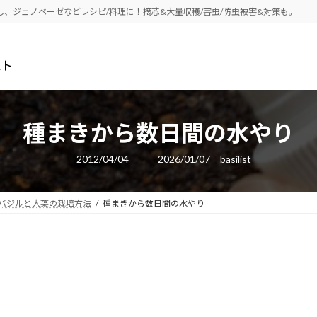
し、ジェノベーゼなどレシピ/料理に！摘芯&大量収穫/害虫/防虫被害&対策も。
種まきから数日間の水やり
最
2012/04/04
2026/01/07
basilist
終
更
新
日
バジルと大葉の栽培方法
種まきから数日間の水やり
時
: